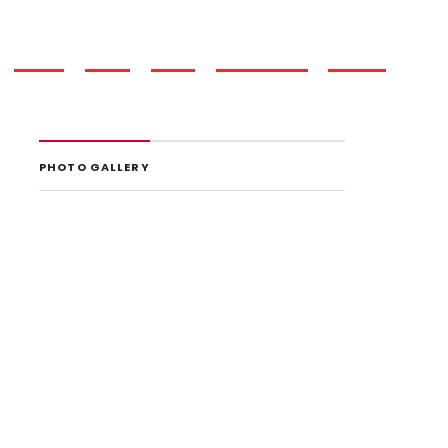
Galeria
Wideo
Opinie
Pirotechnika
Kontakt
PHOTO GALLERY