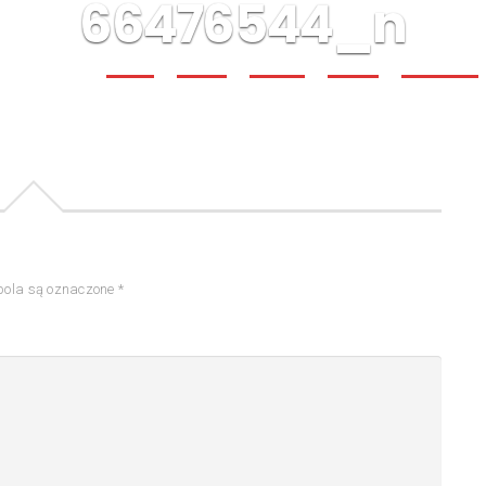
66476544_n
Home
Oferta
O mnie
Sprzęt
Partnerzy
ola są oznaczone
*