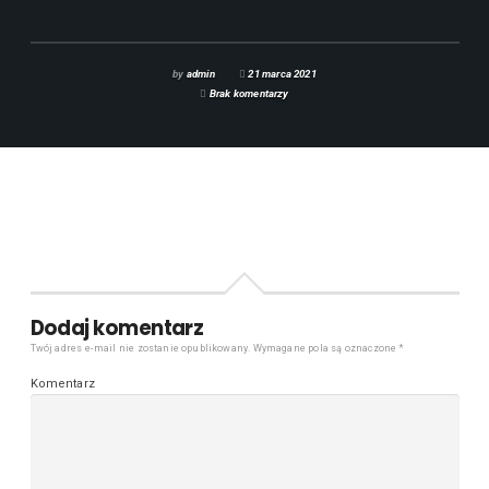
by
admin
21 marca 2021
Brak komentarzy
Dodaj komentarz
Twój adres e-mail nie zostanie opublikowany.
Wymagane pola są oznaczone
*
Komentarz