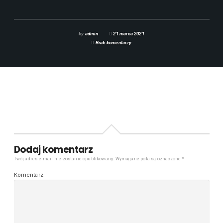
by
admin
21 marca 2021
Brak komentarzy
Dodaj komentarz
Twój adres e-mail nie zostanie opublikowany.
Wymagane pola są oznaczone
*
Komentarz