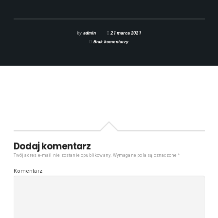
by
admin
21 marca 2021
Brak komentarzy
Dodaj komentarz
Twój adres e-mail nie zostanie opublikowany.
Wymagane pola są oznaczone
*
Komentarz