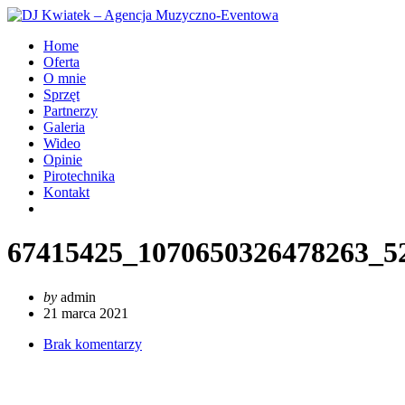
Home
Oferta
O mnie
Sprzęt
Partnerzy
Galeria
Wideo
Opinie
Pirotechnika
Kontakt
67415425_1070650326478263_5
by
admin
21 marca 2021
Brak komentarzy